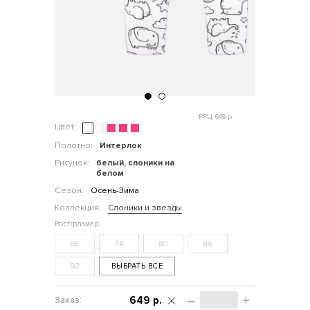
РРЦ: 649 р.
Цвет:
Полотно:
Интерлок
Рисунок:
белый, слоники на
белом
Сезон:
Осень-Зима
Коллекция:
Слоники и звезды
68
74
80
86
92
ВЫБРАТЬ ВСЕ
–
+
649 р.