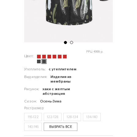
РРЦ: 4999 р.
Цвет:
Утеплитель:
с утеплителем
Вид изделия:
Изделия из
мембраны
Рисунок:
хаки с желтым
абстракция
Сезон:
Осень-Зима
116-122
122-128
128-134
134-140
140-146
ВЫБРАТЬ ВСЕ