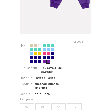
РРЦ: 899 р.
Цвет:
Вид изделия:
Трикотажные
изделия
Полотно:
Футер начес
Рисунок:
светлая фиалка,
аметист
Сезон:
Весна-Лето
92
98
104
110