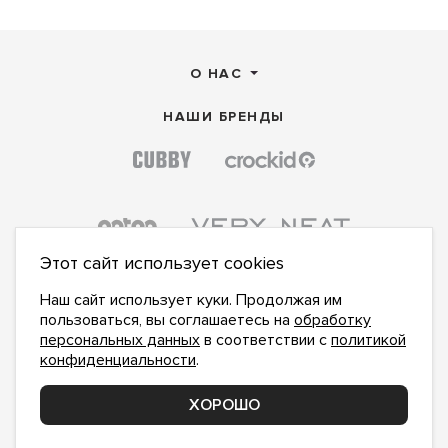
О НАС
НАШИ БРЕНДЫ
Этот сайт использует cookies
Наш сайт использует куки. Продолжая им
пользоваться, вы соглашаетесь на
обработку
персональных данных
в соответствии с
политикой
конфиденциальности
.
ПОДПИСАТЬСЯ НА НОВОСТИ:
ПОДПИСАТЬСЯ
ХОРОШО
Даю
согласие на обработку персональных данных
,
с
политикой конфиденциальности
ознакомлен и
принимаю