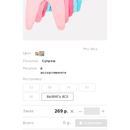
РРЦ: 269 р.
Цвет:
Полотно:
Супрем
Рисунок:
в
ассортименте
62
68
74
80
86
ВЫБРАТЬ ВСЕ
–
+
269 р.
р.