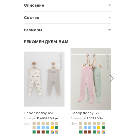
Описание
Состав
Размеры
РЕКОМЕНДУЕМ ВАМ
Набор ползунки
Набор ползунки
Ползунки
Артикул:
К 400220-2уп
Артикул:
К 400220-2уп
Артикул:
К 
Цвет:
Цвет:
Цвет: