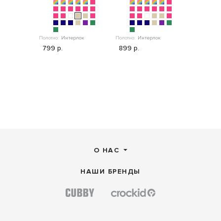
Полотно:
Интерлок
Полотно:
Интерлок
Полотно:
Ин
799 р.
899 р.
499 р.
О НАС
НАШИ БРЕНДЫ