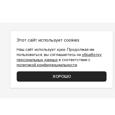
О НАС
Этот сайт использует cookies
О компании
Как сделать заказ
Наш сайт использует куки. Продолжая им
Условия работы
пользоваться, вы соглашаетесь на
обработку
персональных данных
в соответствии с
Доставка и оплата
политикой конфиденциальности
.
Возврат
Контакты
ХОРОШО
Соглашение о конфиденциальности