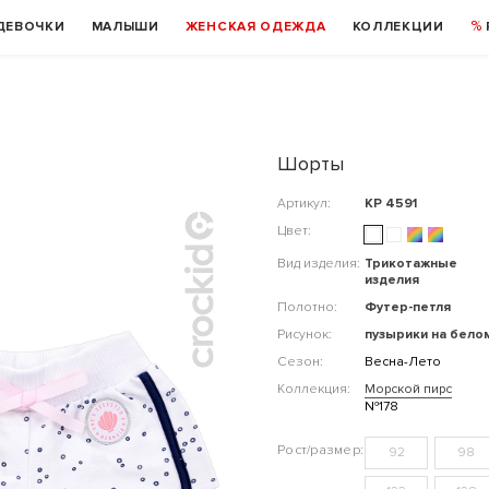
ДЕВОЧКИ
МАЛЫШИ
ЖЕНСКАЯ ОДЕЖДА
КОЛЛЕКЦИИ
Шорты
Артикул:
КР 4591
Цвет:
Вид изделия:
Трикотажные
изделия
Полотно:
Футер-петля
Рисунок:
пузырики на бело
Сезон:
Весна-Лето
Коллекция:
Морской пирс
№178
92
98