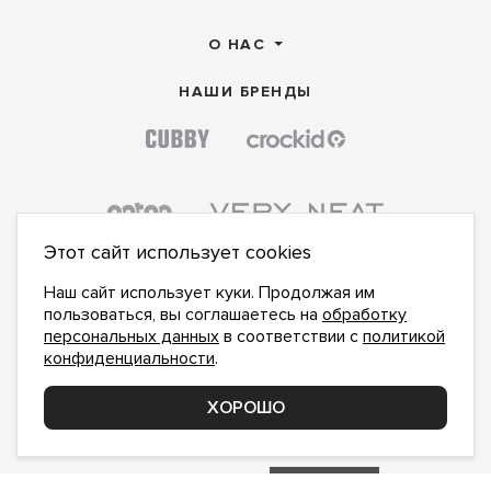
О НАС
НАШИ БРЕНДЫ
Этот сайт использует cookies
Наш сайт использует куки. Продолжая им
пользоваться, вы соглашаетесь на
обработку
персональных данных
в соответствии с
политикой
конфиденциальности
.
ПОДПИСАТЬСЯ НА НОВОСТИ:
ПОДПИСАТЬСЯ
ХОРОШО
Даю
согласие на обработку персональных данных
,
с
политикой конфиденциальности
ознакомлен и
принимаю
inform@hlopok-opt.ru
НАПИШИТЕ НАМ