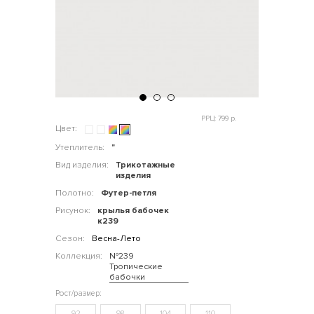
РРЦ: 799 р.
Цвет:
Утеплитель:
"
Вид изделия:
Трикотажные
изделия
Полотно:
Футер-петля
Рисунок:
крылья бабочек
к239
Сезон:
Весна-Лето
Коллекция:
№239
Тропические
бабочки
92
98
104
110