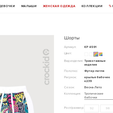
ДЕВОЧКИ
МАЛЫШИ
ЖЕНСКАЯ ОДЕЖДА
КОЛЛЕКЦИИ
Шорты
Артикул:
КР 4591
Цвет:
Вид изделия:
Трикотажные
изделия
Полотно:
Футер-петля
Рисунок:
крылья бабочек
к239
Сезон:
Весна-Лето
Коллекция:
Тропические
бабочки
92
98