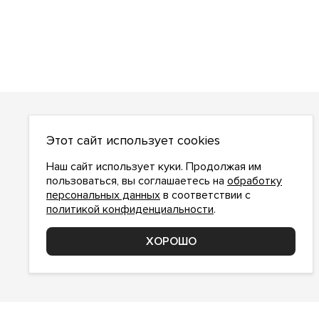
О НАС
Этот сайт использует cookies
О компании
Как сделать заказ
Наш сайт использует куки. Продолжая им
Условия работы
пользоваться, вы соглашаетесь на
обработку
персональных данных
в соответствии с
Доставка и оплата
политикой конфиденциальности
.
Возврат
Контакты
ХОРОШО
Соглашение о конфиденциальности