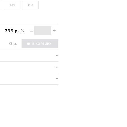
134
140
–
+
799 р.
р.