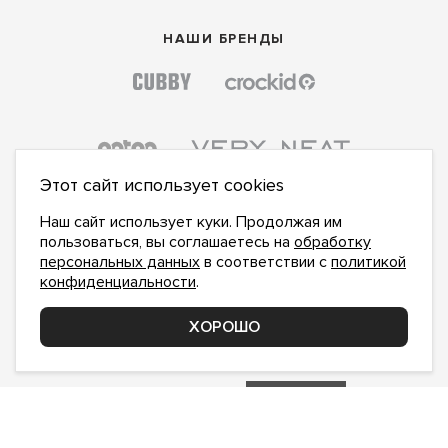
НАШИ БРЕНДЫ
Этот сайт использует cookies
Наш сайт использует куки. Продолжая им
пользоваться, вы соглашаетесь на
обработку
персональных данных
в соответствии с
политикой
конфиденциальности
.
ПОДПИСАТЬСЯ НА НОВОСТИ:
ПОДПИСАТЬСЯ
ХОРОШО
Даю
согласие на обработку персональных данных
,
с
политикой конфиденциальности
ознакомлен и
принимаю
inform@hlopok-opt.ru
НАПИШИТЕ НАМ
Поддержка и доработка сайта YoWeb