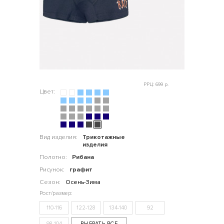
РРЦ: 699 р.
Цвет:
Вид изделия:
Трикотажные
изделия
Полотно:
Рибана
Рисунок:
графит
Сезон:
Осень-Зима
110-116
122-128
134-140
92
98-104
ВЫБРАТЬ ВСЕ