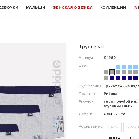
ДЕВОЧКИ
МАЛЫШИ
ЖЕНСКАЯ ОДЕЖДА
КОЛЛЕКЦИИ
Трусы/ уп
Артикул:
К 1960
Цвет:
Вид изделия:
Трикотажные изд
Полотно:
Рибана
Рисунок:
серо-голубой мел
глубокий синий
Сезон:
Осень-Зима
110-116
122-128
ВЫБРАТЬ ВСЕ