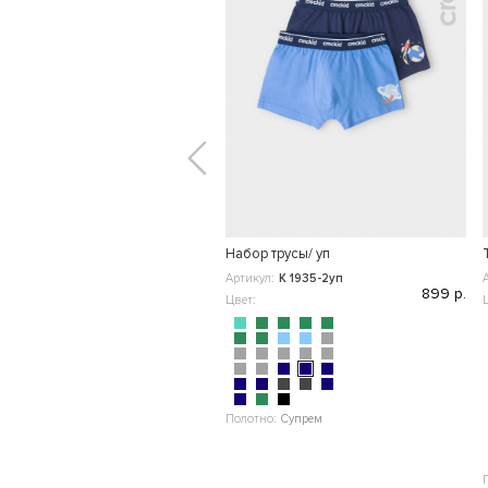
Набор трусы/ уп
Артикул:
К 1935-2уп
899 р.
Цвет:
Полотно:
Супрем