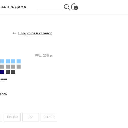
РАСПРОДАЖА
Вернуться в каталог
РРЦ: 239 р.
елия
анж,
134-140
92
98-104