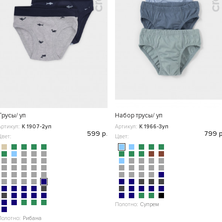
Трусы/ уп
Набор трусы/ уп
Артикул:
К 1907-2уп
Артикул:
К 1966-3уп
599 р.
799 р
Цвет:
Цвет:
Полотно:
Супрем
Полотно:
Рибана