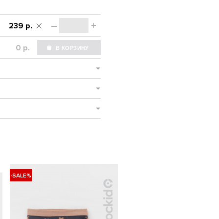
–
+
239 р.
р.
-SALE%