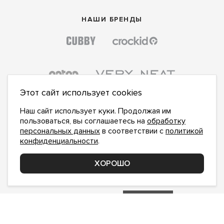
НАШИ БРЕНДЫ
Этот сайт использует cookies
Наш сайт использует куки. Продолжая им
пользоваться, вы соглашаетесь на
обработку
персональных данных
в соответствии с
политикой
конфиденциальности
.
ПОДПИСАТЬСЯ НА НОВОСТИ:
ПОДПИСАТЬСЯ
ХОРОШО
Даю
согласие на обработку персональных данных
,
с
политикой конфиденциальности
ознакомлен и
принимаю
inform@hlopok-opt.ru
НАПИШИТЕ НАМ
Поддержка и доработка сайта YoWeb