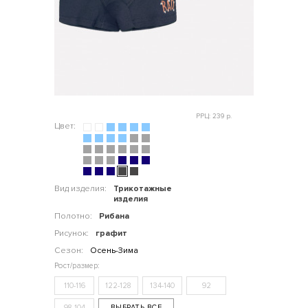
РРЦ: 239 р.
Цвет:
Вид изделия:
Трикотажные
изделия
Полотно:
Рибана
Рисунок:
графит
Сезон:
Осень-Зима
110-116
122-128
134-140
92
98-104
ВЫБРАТЬ ВСЕ