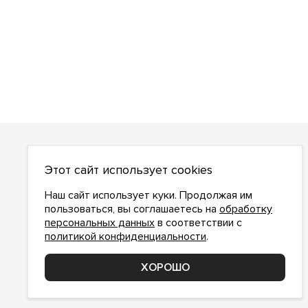
О НАС
Этот сайт использует cookies
О компании
Как сделать заказ
Наш сайт использует куки. Продолжая им
Условия работы
пользоваться, вы соглашаетесь на
обработку
персональных данных
в соответствии с
Доставка и оплата
политикой конфиденциальности
.
Возврат
Контакты
ХОРОШО
Соглашение о конфиденциальности