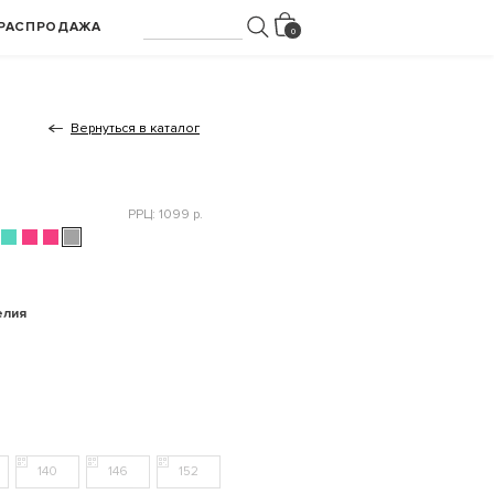
РАСПРОДАЖА
Вернуться в каталог
РРЦ: 1099 р.
елия
140
146
152