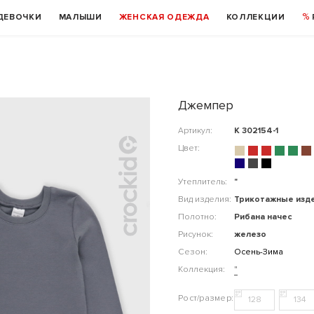
ДЕВОЧКИ
МАЛЫШИ
ЖЕНСКАЯ ОДЕЖДА
КОЛЛЕКЦИИ
Джемпер
Артикул:
К 302154-1
Цвет:
Утеплитель:
"
Вид изделия:
Трикотажные изд
Полотно:
Рибана начес
Рисунок:
железо
Сезон:
Осень-Зима
Коллекция:
"
128
134