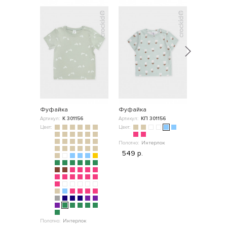
Фуфайка
Фуфайка
Набор ф
Артикул:
К 301156
Артикул:
КП 301156
Артикул:
К 
Цвет:
Цвет:
Цвет:
Полотно:
Интерлок
Полотно:
Су
549 р.
799 р.
Полотно:
Интерлок