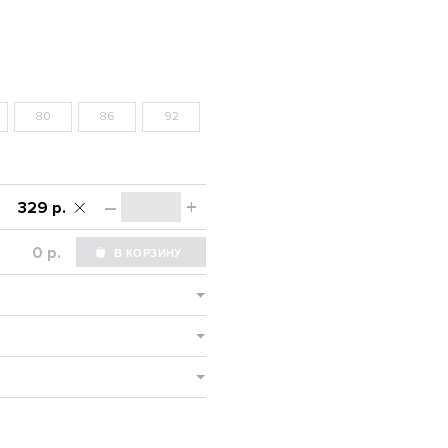
80
86
92
–
+
329 р.
р.