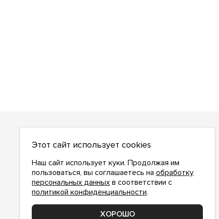
О НАС
Этот сайт использует cookies
О компании
Как сделать заказ
Наш сайт использует куки. Продолжая им
Условия работы
пользоваться, вы соглашаетесь на
обработку
персональных данных
в соответствии с
Доставка и оплата
политикой конфиденциальности
.
Возврат
Контакты
ХОРОШО