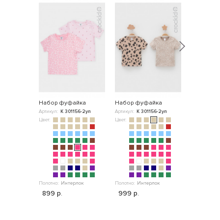
Набор фуфайка
Набор фуфайка
Фуфайка
Артикул:
К 301156-2уп
Артикул:
К 301156-2уп
Артикул:
К 
Цвет:
Цвет:
Цвет:
Полотно:
Су
499 р.
Полотно:
Интерлок
Полотно:
Интерлок
899 р.
999 р.