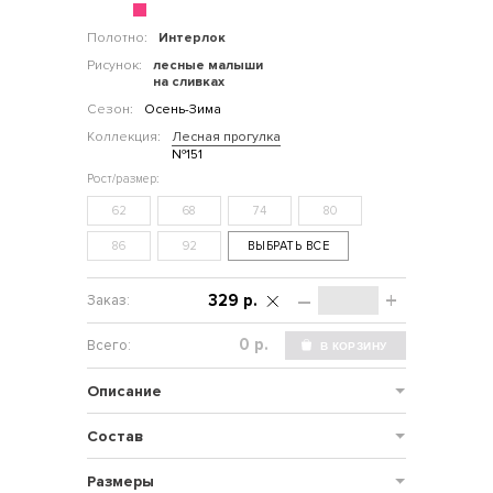
Полотно:
Интерлок
Рисунок:
лесные малыши
на сливках
Сезон:
Осень-Зима
Коллекция:
Лесная прогулка
№151
62
68
74
80
86
92
ВЫБРАТЬ ВСЕ
–
+
329 р.
р.
Описание
Состав
Размеры