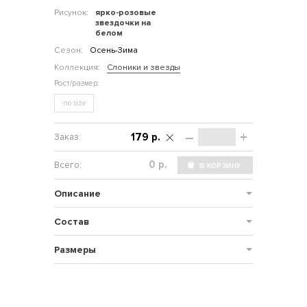
Рисунок:
ярко-розовые
звездочки на
белом
Сезон:
Осень-Зима
Коллекция:
Слоники и звезды
no size
–
+
179 р.
р.
Описание
Состав
Размеры