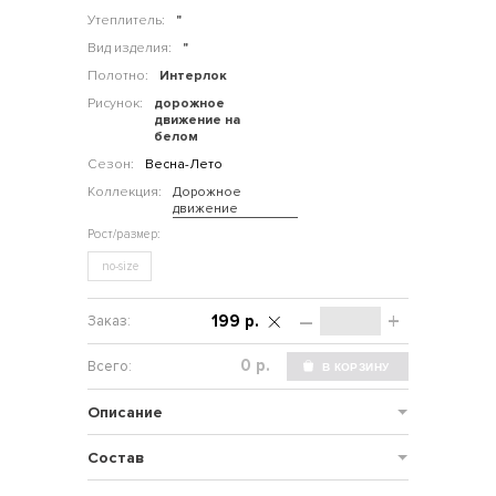
Утеплитель:
"
Вид изделия:
"
Полотно:
Интерлок
Рисунок:
дорожное
движение на
белом
Сезон:
Весна-Лето
Коллекция:
Дорожное
движение
no-size
–
+
199 р.
р.
Описание
Состав