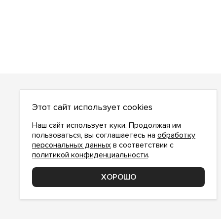
О НАС
Этот сайт использует cookies
О компании
Как сделать заказ
Наш сайт использует куки. Продолжая им
Условия работы
пользоваться, вы соглашаетесь на
обработку
персональных данных
в соответствии с
Доставка и оплата
политикой конфиденциальности
.
Возврат
Контакты
ХОРОШО
Соглашение о конфиденциальности