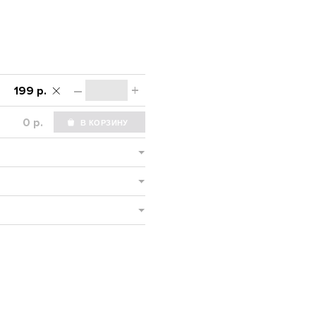
–
+
199 р.
р.