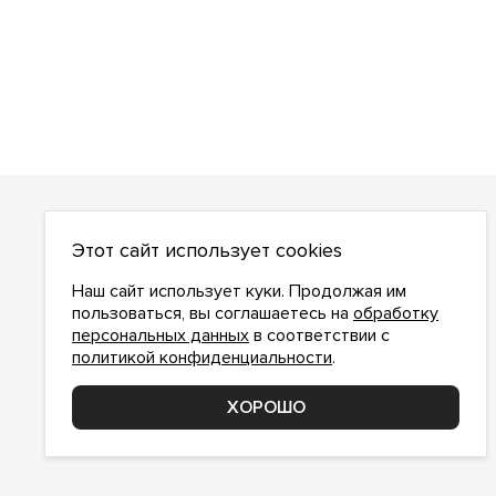
О НАС
Этот сайт использует cookies
О компании
Как сделать заказ
Наш сайт использует куки. Продолжая им
Условия работы
пользоваться, вы соглашаетесь на
обработку
персональных данных
в соответствии с
Доставка и оплата
политикой конфиденциальности
.
Возврат
Контакты
ХОРОШО
Соглашение о конфиденциальности