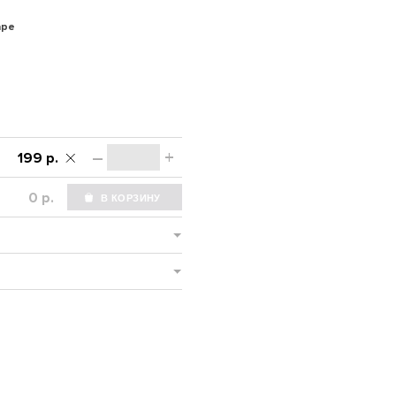
аре
–
+
199 р.
р.