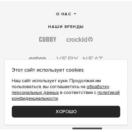
О НАС
НАШИ БРЕНДЫ
Этот сайт использует cookies
Наш сайт использует куки. Продолжая им
пользоваться, вы соглашаетесь на
обработку
персональных данных
в соответствии с
политикой
конфиденциальности
.
ПОДПИСАТЬСЯ НА НОВОСТИ:
ПОДПИСАТЬСЯ
ХОРОШО
Даю
согласие на обработку персональных данных
,
с
политикой конфиденциальности
ознакомлен и
принимаю
inform@hlopok-opt.ru
НАПИШИТЕ НАМ