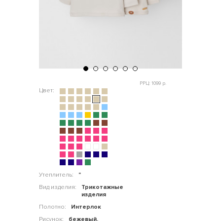
РРЦ: 1099 р.
Цвет:
Утеплитель:
"
Вид изделия:
Трикотажные
изделия
Полотно:
Интерлок
Рисунок:
бежевый,