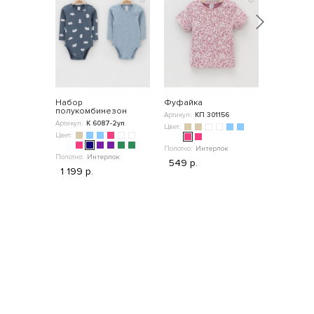
Набор
Фуфайка
Шапка
полукомбинезон
Артикул:
КП 301156
Артикул:
К 
Артикул:
К 6087-2уп
Цвет:
Цвет:
Цвет:
Полотно:
Интерлок
Полотно:
Интерлок
549 р.
1 199 р.
Полотно:
Ин
499 р.