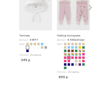
Чепчик
Набор ползунки
Полуком
Артикул:
К 8177
Артикул:
К 400220-2уп
Артикул:
ВК
Цвет:
Цвет:
Цвет:
Полотно:
Интерлок
Полотно:
"
349 р.
3 499 р
Полотно:
Интерлок
899 р.