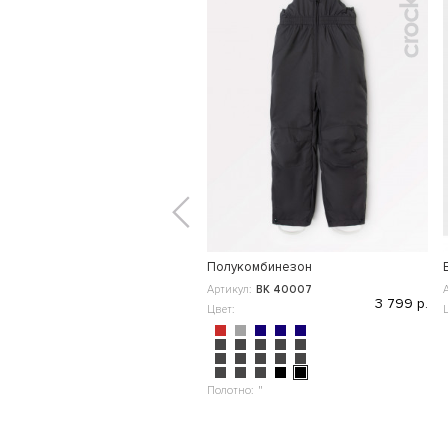
Полукомбинезон
Артикул:
ВК 40007
3 799 р.
Цвет:
Полотно:
"