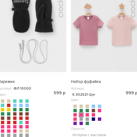
Варежки
Набор фуфайка
Артикул:
ФЛ 10000
Артикул:
599 р.
999 р
Цвет:
К 302521-2уп
Цвет:
Полотно:
Интерлок с выставом