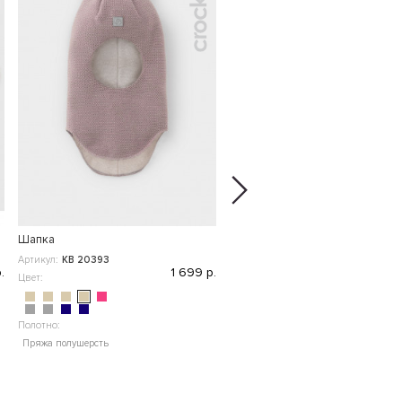
Шапка
Ползунки
Артикул:
КВ 20393
Артикул:
К 400220
.
1 699 р.
4
Цвет:
Цвет:
Полотно:
Пряжа полушерсть