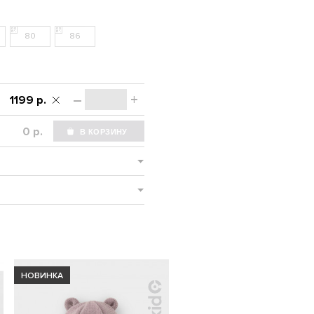
80
86
–
+
1199 р.
р.
НОВИНКА