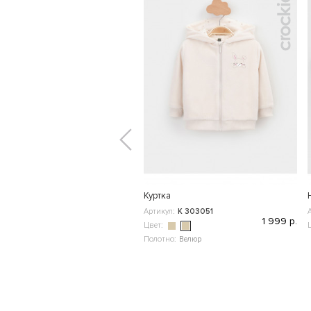
Куртка
Артикул:
К 303051
1 999 р.
Цвет:
Полотно:
Велюр