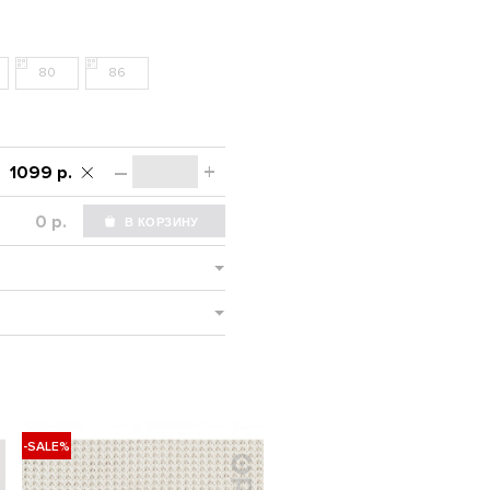
80
86
–
+
1099 р.
р.
-SALE%