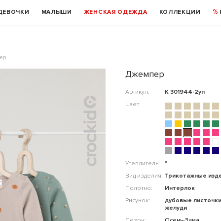
ДЕВОЧКИ
МАЛЫШИ
ЖЕНСКАЯ ОДЕЖДА
КОЛЛЕКЦИИ
ер
Джемпер
Артикул:
К 301944-2уп
Цвет:
Утеплитель:
"
Вид изделия:
Трикотажные изд
Полотно:
Интерлок
Рисунок:
дубовые листочки
желуди
Сезон:
Осень-Зима