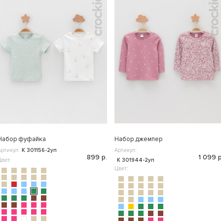
Набор фуфайка
Набор джемпер
Артикул:
К 301156-2уп
Артикул:
899 р.
1 099 р
Цвет:
К 301944-2уп
Цвет: