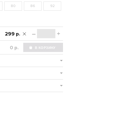
80
86
92
–
+
299 р.
р.