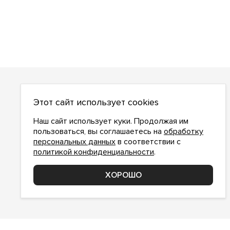
О НАС
Этот сайт использует cookies
О компании
Как сделать заказ
Наш сайт использует куки. Продолжая им
Условия работы
пользоваться, вы соглашаетесь на
обработку
персональных данных
в соответствии с
Доставка и оплата
политикой конфиденциальности
.
Возврат
Контакты
ХОРОШО
Соглашение о конфиденциальности