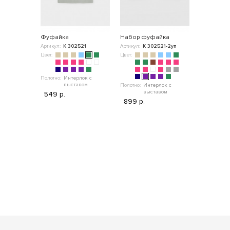
Фуфайка
Набор фуфайка
Фуфайка
Артикул:
К 302521
Артикул:
К 302521-2уп
Артикул:
К 
Цвет:
Цвет:
Цвет:
Полотно:
Интерлок с
Полотно:
Су
выставом
Полотно:
Интерлок с
499 р.
выставом
549 р.
899 р.