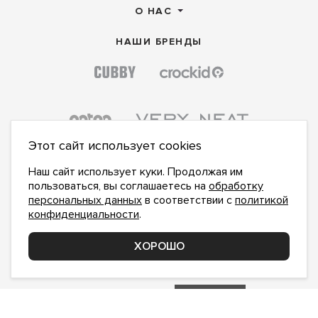
О НАС
НАШИ БРЕНДЫ
Этот сайт использует cookies
Наш сайт использует куки. Продолжая им
пользоваться, вы соглашаетесь на
обработку
персональных данных
в соответствии с
политикой
конфиденциальности
.
ПОДПИСАТЬСЯ НА НОВОСТИ:
ПОДПИСАТЬСЯ
ХОРОШО
Даю
согласие на обработку персональных данных
,
с
политикой конфиденциальности
ознакомлен и
принимаю
inform@hlopok-opt.ru
НАПИШИТЕ НАМ