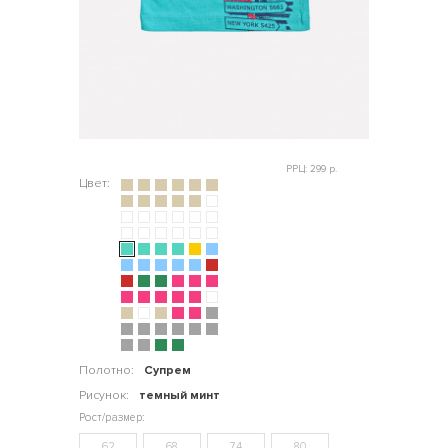
РРЦ: 299 р.
Цвет:
Полотно:
Супрем
Рисунок:
темный минт
62
68
74
80