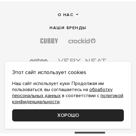
О НАС
НАШИ БРЕНДЫ
Этот сайт использует cookies
Наш сайт использует куки. Продолжая им
пользоваться, вы соглашаетесь на
обработку
персональных данных
в соответствии с
политикой
конфиденциальности
.
ПОДПИСАТЬСЯ НА НОВОСТИ:
ПОДПИСАТЬСЯ
ХОРОШО
Даю
согласие на обработку персональных данных
,
с
политикой конфиденциальности
ознакомлен и
принимаю
inform@hlopok-opt.ru
НАПИШИТЕ НАМ