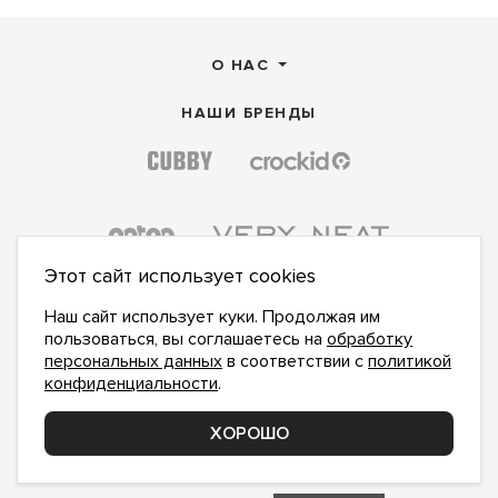
О НАС
НАШИ БРЕНДЫ
Этот сайт использует cookies
Наш сайт использует куки. Продолжая им
пользоваться, вы соглашаетесь на
обработку
персональных данных
в соответствии с
политикой
конфиденциальности
.
ПОДПИСАТЬСЯ НА НОВОСТИ:
ПОДПИСАТЬСЯ
ХОРОШО
Даю
согласие на обработку персональных данных
,
с
политикой конфиденциальности
ознакомлен и
принимаю