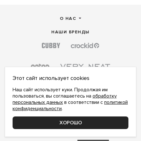
О НАС
НАШИ БРЕНДЫ
Этот сайт использует cookies
Наш сайт использует куки. Продолжая им
пользоваться, вы соглашаетесь на
обработку
персональных данных
в соответствии с
политикой
конфиденциальности
.
ПОДПИСАТЬСЯ НА НОВОСТИ:
ПОДПИСАТЬСЯ
ХОРОШО
Даю
согласие на обработку персональных данных
,
с
политикой конфиденциальности
ознакомлен и
принимаю