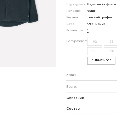
Вид изделия:
Изделия из флиса
Полотно:
Флис
Рисунок:
темный графит
Сезон:
Осень-Зима
Коллекция:
"
92
98
122
128
ВЫБРАТЬ ВСЕ
Описание
Состав