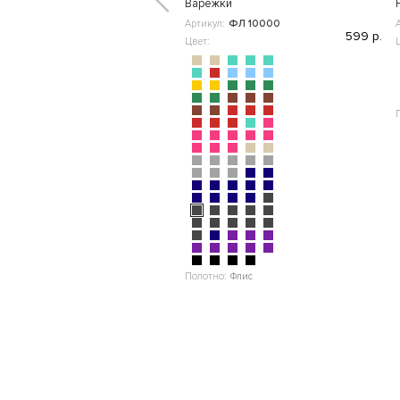
Варежки
Артикул:
ФЛ 10000
599 р.
Цвет:
Полотно:
Флис