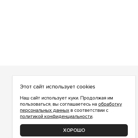
О НАС
Этот сайт использует cookies
О компании
Как сделать заказ
Наш сайт использует куки. Продолжая им
Условия работы
пользоваться, вы соглашаетесь на
обработку
персональных данных
в соответствии с
Доставка и оплата
политикой конфиденциальности
.
Возврат
Контакты
ХОРОШО
Соглашение о конфиденциальности