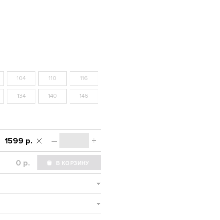
104
110
116
134
140
146
–
+
1599 р.
р.