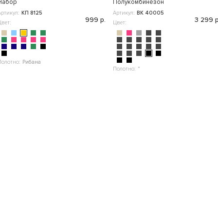
Набор
Полукомбинезон
Артикул:
КП 8125
Артикул:
ВК 40005
999 р.
3 299 р
Цвет:
Цвет:
Полотно:
Рибана
Полотно:
"