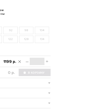
том
осы
92
98
104
122
128
134
–
+
1199 р.
р.