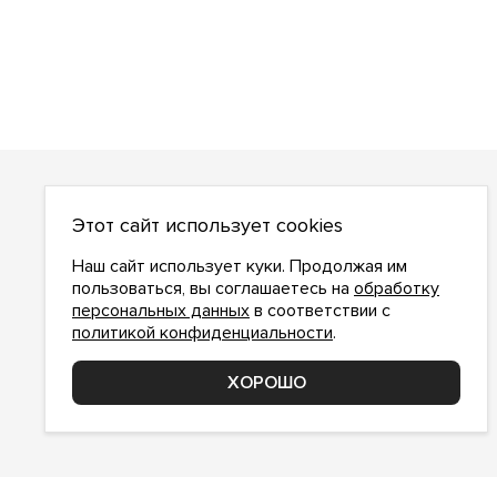
О НАС
Этот сайт использует cookies
О компании
Как сделать заказ
Наш сайт использует куки. Продолжая им
Условия работы
пользоваться, вы соглашаетесь на
обработку
персональных данных
в соответствии с
Доставка и оплата
политикой конфиденциальности
.
Возврат
Контакты
ХОРОШО
Соглашение о конфиденциальности