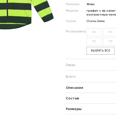
Полотно:
Флис
Рисунок:
графит с яр.сала
контрастные пол
Сезон:
Осень-Зима
80
86
110
116
ВЫБРАТЬ ВСЕ
Описание
Состав
Размеры