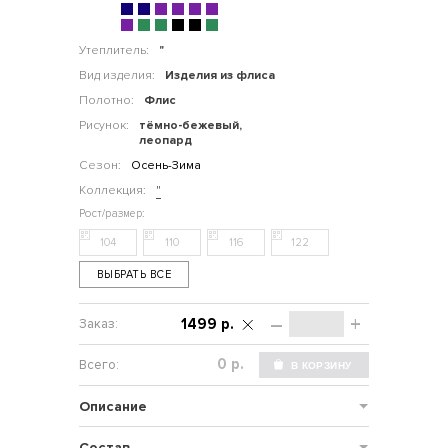
Утеплитель:
"
Вид изделия:
Изделия из флиса
Полотно:
Флис
Рисунок:
тёмно-бежевый,
леопард
Сезон:
Осень-Зима
Коллекция:
"
104
110
116
122
ВЫБРАТЬ ВСЕ
–
+
1499 р.
р.
Описание
Состав