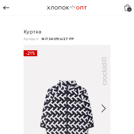
Куртка
Артикул:
ФЛ 34011/н/27 РР
-21%