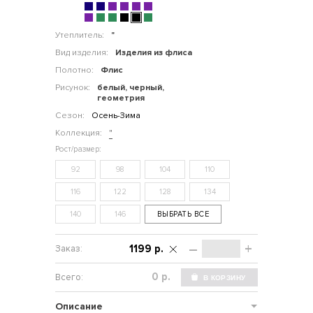
Утеплитель:
"
Вид изделия:
Изделия из флиса
Полотно:
Флис
Рисунок:
белый, черный,
геометрия
Сезон:
Осень-Зима
Коллекция:
"
92
98
104
110
116
122
128
134
140
146
ВЫБРАТЬ ВСЕ
–
+
1199 р.
р.
Описание