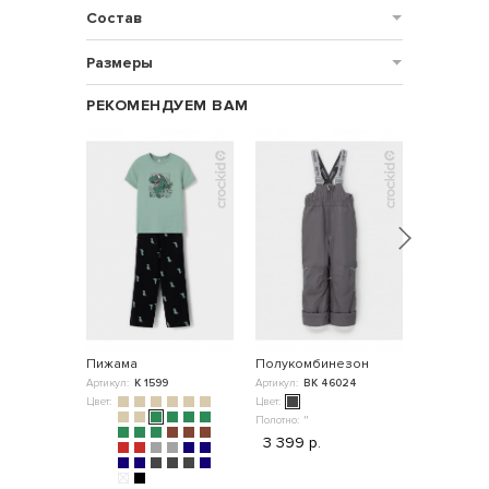
Состав
Размеры
РЕКОМЕНДУЕМ ВАМ
НОВИНКА
Пижама
Полукомбинезон
Пижама
Артикул:
К 1599
Артикул:
ВК 46024
Артикул:
К 
Цвет:
Цвет:
Цвет:
Полотно:
"
3 399 р.
Полотно:
Су