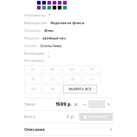
Утеплитель:
"
Вид изделия:
Изделия из флиса
Полотно:
Флис
Рисунок:
хвойный лес
Сезон:
Осень-Зима
Коллекция:
"
92
98
104
110
116
122
128
134
140
146
ВЫБРАТЬ ВСЕ
–
+
1599 р.
р.
Описание