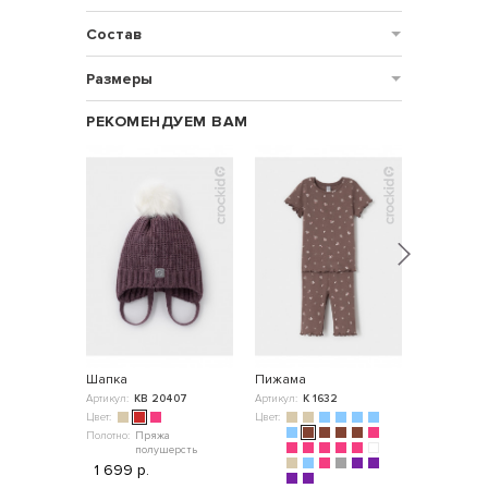
Состав
Размеры
РЕКОМЕНДУЕМ ВАМ
Шапка
Пижама
Шапка
Артикул:
КВ 20407
Артикул:
К 1632
Артикул:
КВ
Цвет:
Цвет:
Цвет:
Полотно:
Пряжа
Полотно:
Пр
полушерсть
по
1 699 р.
1 599 р.