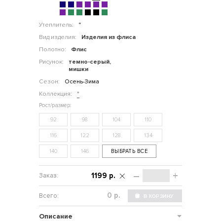
Утеплитель:
"
Вид изделия:
Изделия из флиса
Полотно:
Флис
Рисунок:
темно-серый,
мишки
Сезон:
Осень-Зима
Коллекция:
"
92
98
104
110
116
122
128
134
140
146
ВЫБРАТЬ ВСЕ
–
+
1199 р.
р.
Описание