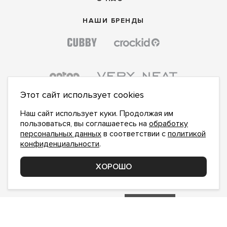
НАШИ БРЕНДЫ
Этот сайт использует cookies
Наш сайт использует куки. Продолжая им
пользоваться, вы соглашаетесь на
обработку
персональных данных
в соответствии с
политикой
конфиденциальности
.
ПОДПИСАТЬСЯ НА НОВОСТИ:
ПОДПИСАТЬСЯ
ХОРОШО
Даю
согласие на обработку персональных данных
,
с
политикой конфиденциальности
ознакомлен и
принимаю
inform@hlopok-opt.ru
НАПИШИТЕ НАМ
Поддержка и доработка сайта YoWeb