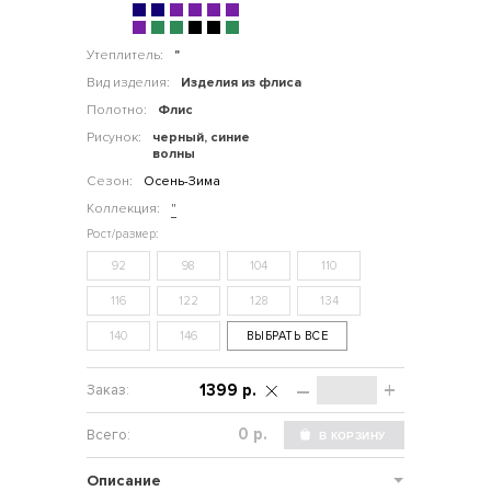
Утеплитель:
"
Вид изделия:
Изделия из флиса
Полотно:
Флис
Рисунок:
черный, синие
волны
Сезон:
Осень-Зима
Коллекция:
"
92
98
104
110
116
122
128
134
140
146
ВЫБРАТЬ ВСЕ
–
+
1399 р.
р.
Описание