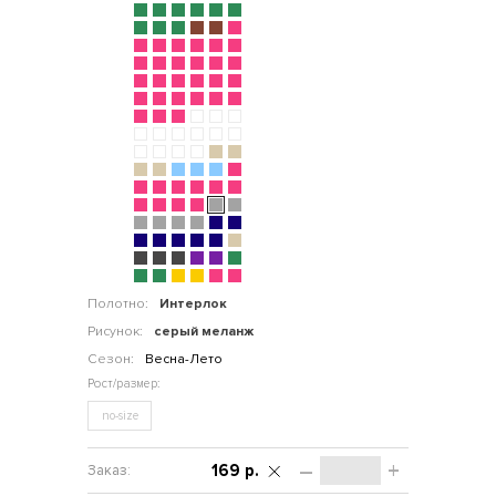
Полотно:
Интерлок
Рисунок:
серый меланж
Сезон:
Весна-Лето
no-size
–
+
169 р.