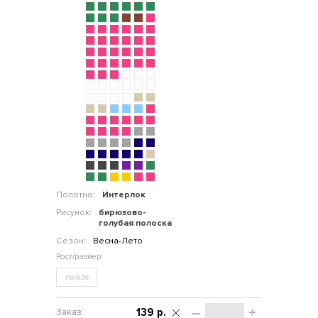
Полотно:
Интерлок
Рисунок:
бирюзово-
голубая полоска
Сезон:
Весна-Лето
no-size
–
+
139 р.