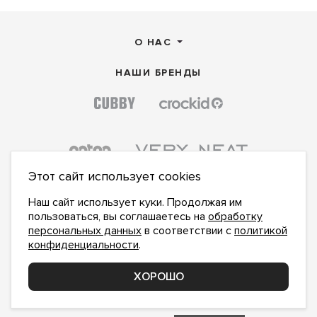
О НАС
НАШИ БРЕНДЫ
Этот сайт использует cookies
Наш сайт использует куки. Продолжая им
пользоваться, вы соглашаетесь на
обработку
персональных данных
в соответствии с
политикой
конфиденциальности
.
ПОДПИСАТЬСЯ НА НОВОСТИ:
ПОДПИСАТЬСЯ
ХОРОШО
Даю
согласие на обработку персональных данных
,
с
политикой конфиденциальности
ознакомлен и
принимаю