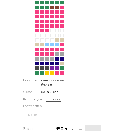
Рисунок:
конфетти на
белом
Сезон:
Весна-Лето
Коллекция:
Пончики
no size
–
+
150 р.