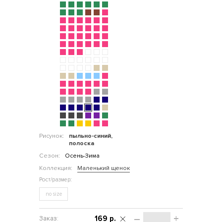
Рисунок:
пыльно-синий,
полоска
Сезон:
Осень-Зима
Коллекция:
Маленький щенок
no size
–
+
169 р.