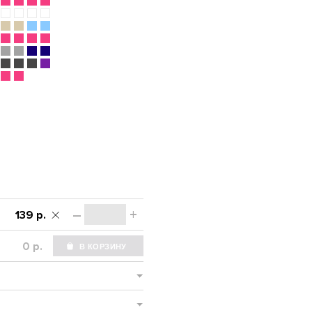
–
+
139 р.
р.