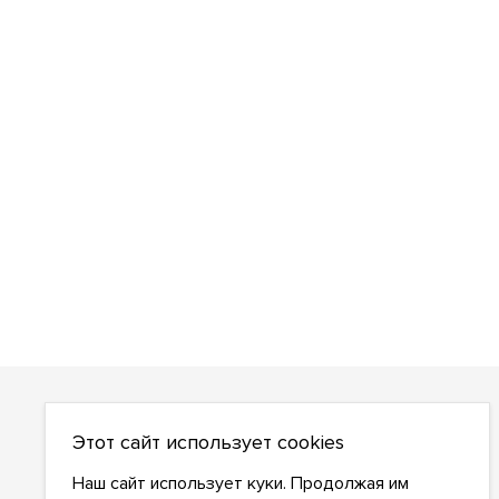
О НАС
Этот сайт использует cookies
О компании
Как сделать заказ
Наш сайт использует куки. Продолжая им