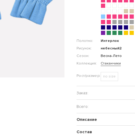
Полотно:
Интерлок
Рисунок:
небесный2
Сезон:
Весна-Лето
Коллекция:
Стаканчики
no size
Описание
Состав