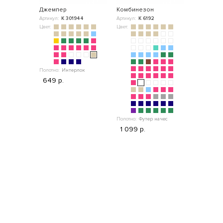
Джемпер
Комбинезон
Набор бр
Артикул:
К 301944
Артикул:
К 6192
Артикул:
К 
Цвет:
Цвет:
Цвет:
Полотно:
Интерлок
649 р.
Полотно:
Ин
Полотно:
Футер начес
899 р.
1 099 р.