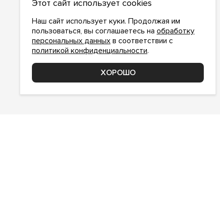
Этот сайт использует cookies
О компании
Как сделать заказ
Наш сайт использует куки. Продолжая им
Условия работы
пользоваться, вы соглашаетесь на
обработку
персональных данных
в соответствии с
Доставка и оплата
политикой конфиденциальности
.
Возврат
Контакты
ХОРОШО
Соглашение о конфиденциальности
© 2017–2026. ХЛОПОКОПТ