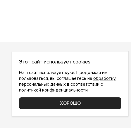
О НАС
Этот сайт использует cookies
О компании
Как сделать заказ
Наш сайт использует куки. Продолжая им
Условия работы
пользоваться, вы соглашаетесь на
обработку
персональных данных
в соответствии с
Доставка и оплата
политикой конфиденциальности
.
Возврат
Контакты
ХОРОШО
Соглашение о конфиденциальности