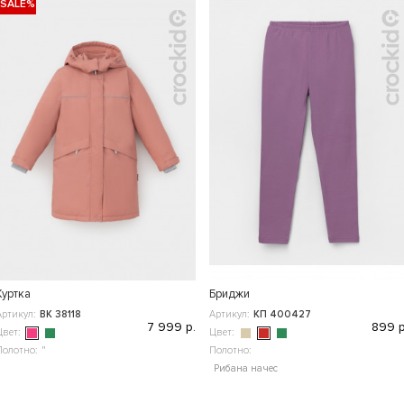
-SALE%
Куртка
Бриджи
Артикул:
ВК 38118
Артикул:
КП 400427
7 999 р.
899 р
Цвет:
Цвет:
Полотно:
"
Полотно:
Рибана начес