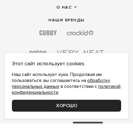
О НАС
НАШИ БРЕНДЫ
Этот сайт использует cookies
Наш сайт использует куки. Продолжая им
пользоваться, вы соглашаетесь на
обработку
персональных данных
в соответствии с
политикой
конфиденциальности
.
ПОДПИСАТЬСЯ НА НОВОСТИ:
ПОДПИСАТЬСЯ
ХОРОШО
Даю
согласие на обработку персональных данных
,
с
политикой конфиденциальности
ознакомлен и
принимаю
inform@hlopok-opt.ru
НАПИШИТЕ НАМ