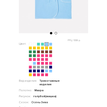
РРЦ: 1099 р.
Цвет:
Вид изделия:
Трикотажные
изделия
Полотно:
Махра
Рисунок:
голубой(мишка)
Сезон:
Осень-Зима