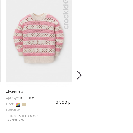
Джемпер
Варежки
Артикул:
КВ 30171
Артикул:
ФЛ 10000
.
3 599 р.
5
Цвет:
Цвет:
Полотно:
Пряжа Хлопок 50% /
Акрил 50%