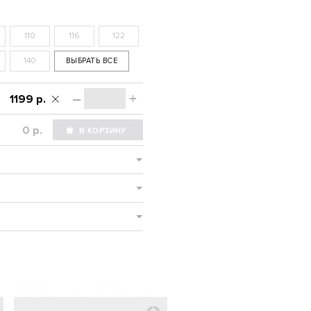
110
116
122
140
ВЫБРАТЬ ВСЕ
–
+
1199 р.
р.
НОВИНКА