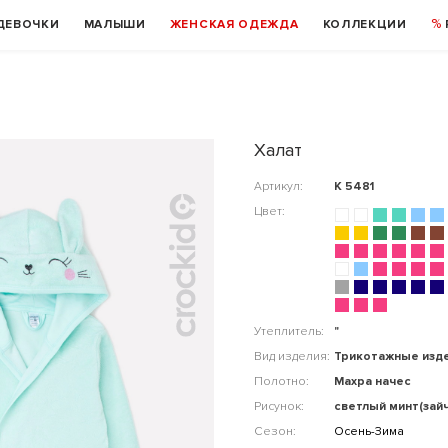
ДЕВОЧКИ
МАЛЫШИ
ЖЕНСКАЯ ОДЕЖДА
КОЛЛЕКЦИИ
Халат
Артикул:
К 5481
Цвет:
Утеплитель:
"
Вид изделия:
Трикотажные изд
Полотно:
Махра начес
Рисунок:
светлый минт(зайч
Сезон:
Осень-Зима