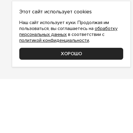
О НАС
Этот сайт использует cookies
О компании
Как сделать заказ
Наш сайт использует куки. Продолжая им
Условия работы
пользоваться, вы соглашаетесь на
обработку
персональных данных
в соответствии с
Доставка и оплата
политикой конфиденциальности
.
Возврат
Контакты
ХОРОШО
Соглашение о конфиденциальности