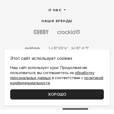
О НАС
НАШИ БРЕНДЫ
Этот сайт использует cookies
Наш сайт использует куки. Продолжая им
пользоваться, вы соглашаетесь на
обработку
персональных данных
в соответствии с
политикой
конфиденциальности
.
ПОДПИСАТЬСЯ НА НОВОСТИ:
ПОДПИСАТЬСЯ
ХОРОШО
Даю
согласие на обработку персональных данных
,
с
политикой конфиденциальности
ознакомлен и
принимаю
inform@hlopok-opt.ru
НАПИШИТЕ НАМ