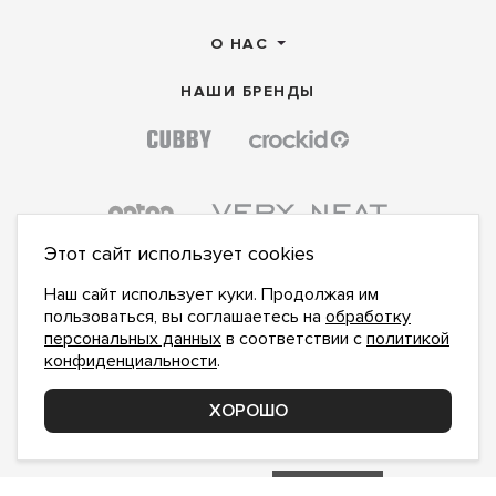
О НАС
НАШИ БРЕНДЫ
Этот сайт использует cookies
Наш сайт использует куки. Продолжая им
пользоваться, вы соглашаетесь на
обработку
персональных данных
в соответствии с
политикой
конфиденциальности
.
ПОДПИСАТЬСЯ НА НОВОСТИ:
ПОДПИСАТЬСЯ
ХОРОШО
Даю
согласие на обработку персональных данных
,
с
политикой конфиденциальности
ознакомлен и
принимаю
inform@hlopok-opt.ru
НАПИШИТЕ НАМ