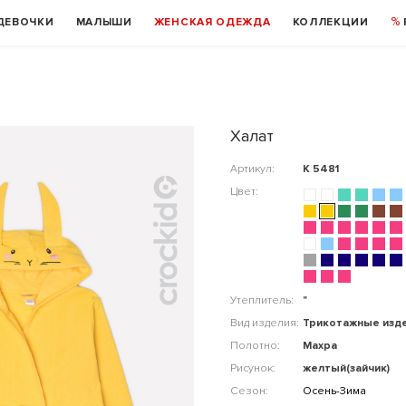
ДЕВОЧКИ
МАЛЫШИ
ЖЕНСКАЯ ОДЕЖДА
КОЛЛЕКЦИИ
Халат
Артикул:
К 5481
Цвет:
Утеплитель:
"
Вид изделия:
Трикотажные изд
Полотно:
Махра
Рисунок:
желтый(зайчик)
Сезон:
Осень-Зима