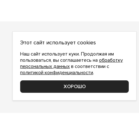
О НАС
Этот сайт использует cookies
О компании
Как сделать заказ
Наш сайт использует куки. Продолжая им
Условия работы
пользоваться, вы соглашаетесь на
обработку
персональных данных
в соответствии с
Доставка и оплата
политикой конфиденциальности
.
Возврат
Контакты
ХОРОШО
Соглашение о конфиденциальности