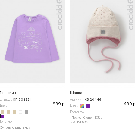
Лонгслив
Шапка
Артикул:
КП 302831
Артикул:
КВ 20446
999 р.
1 499 р
Цвет:
Цвет:
Полотно:
Пряжа Хлопок 50% /
Полотно:
Акрил 50%
Супрем с эластаном