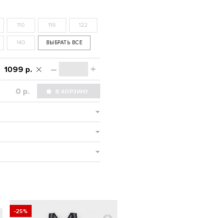
110
116
122
140
ВЫБРАТЬ ВСЕ
–
+
1099 р.
р.
-25%