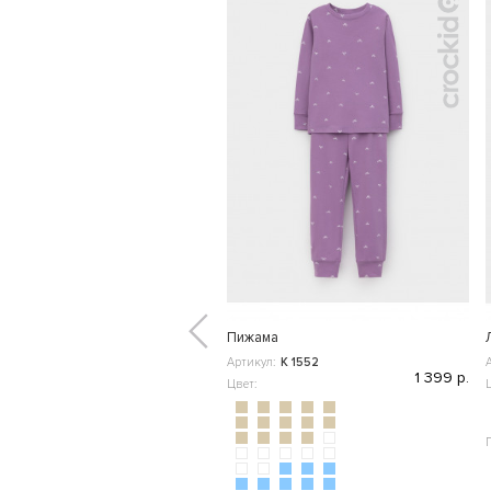
Пижама
Артикул:
К 1552
1 399 р.
Цвет: