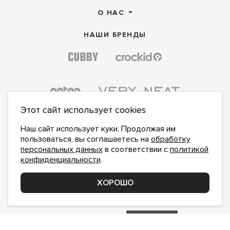
О НАС
НАШИ БРЕНДЫ
Этот сайт использует cookies
Наш сайт использует куки. Продолжая им
пользоваться, вы соглашаетесь на
обработку
персональных данных
в соответствии с
политикой
конфиденциальности
.
ПОДПИСАТЬСЯ НА НОВОСТИ:
ПОДПИСАТЬСЯ
ХОРОШО
Даю
согласие на обработку персональных данных
,
с
политикой конфиденциальности
ознакомлен и
принимаю
inform@hlopok-opt.ru
НАПИШИТЕ НАМ